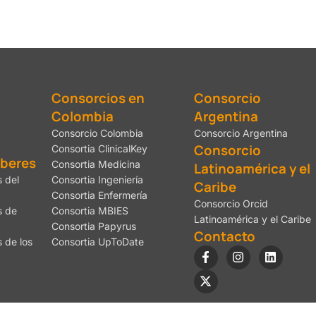
Consorcios en
Consorcio
Colombia
Argentina
Consorcio Colombia
Consorcio Argentina
Consorcio
Consortia ClinicalKey
eberes
Consortia Medicina
Latinoamérica y el
 del
Consortia Ingeniería
Caribe
Consortia Enfermería
Consorcio Orcid
s de
Consortia MBIES
Latinoamérica y el Caribe
Consortia Papyrus
Contacto
 de los
Consortia UpToDate