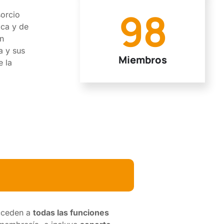
98
orcio
ica y de
un
a y sus
Miembros
e la
acceden a
todas las funciones