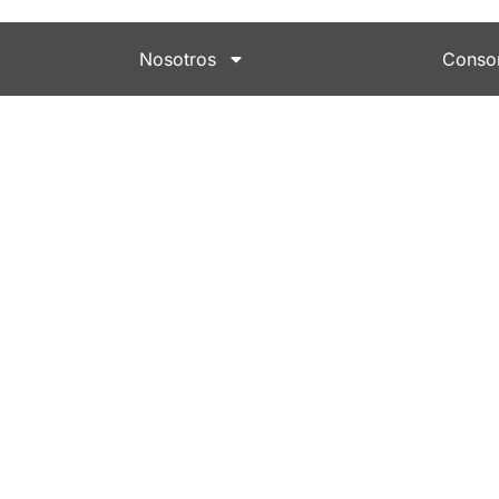
Nosotros
Conso
cid
 y el