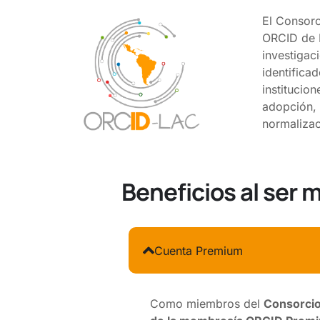
El Consor
ORCID de 
investigac
identificad
institucio
adopción,
normalizac
Beneficios al ser
Cuenta Premium
Como miembros del
Consorcio