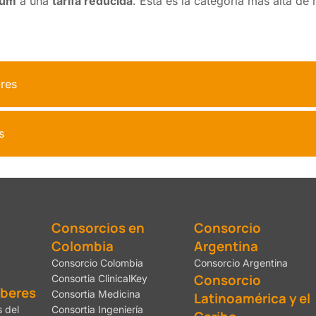
ium
a una
tarifa reducida
. Esta es la categoría más alta de
ores
s
Consorcios en
Consorcio
Colombia
Argentina
Consorcio Colombia
Consorcio Argentina
Consorcio
Consortia ClinicalKey
eberes
Consortia Medicina
Latinoamérica y el
 del
Consortia Ingeniería